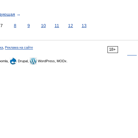
дующая
→
7
8
9
10
11
12
13
ка
,
Реклама на сайте
18+
omla,
Drupal,
WordPress, MODx.