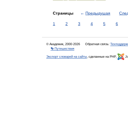
Страницы
←
Предыдущая
Сле
1
2
3
4
5
6
© Академик, 2000-2026
Обратная связь:
Техподдерж
👣 Путешествия
Экспорт словарей на сайты
, сделанные на PHP,
Jo