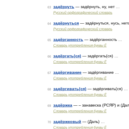
задёрнуть
— задёрнуть, ну, нет …
63
Русский орфографический словарь
задёрнуться
— задёрнуться, нусь, нет
64
Русский орфографический словарь
задёрганность
— задёрганность …
65
Словарь употребления буквы Ё
задёргать(ся)
— задёргать(ся) …
66
Словарь употребления буквы Ё
задёргивание
— задёргивание …
67
Словарь употребления буквы Ё
задёргивать(ся)
— задёргивать(ся) …
68
Словарь употребления буквы Ё
задёржка
— – занавеска (РСЯР) и (Да
69
Словарь употребления буквы Ё
задёржковый
— (Даль) …
70
Словарь употребления буквы Ё