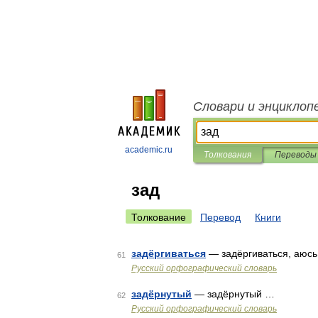
Словари и энциклоп
academic.ru
Толкования
Переводы
зад
Толкование
Перевод
Книги
задёргиваться
— задёргиваться, аюсь
61
Русский орфографический словарь
задёрнутый
— задёрнутый …
62
Русский орфографический словарь