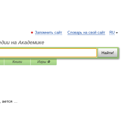
Запомнить сайт
Словарь на свой сайт
RU
едии на Академике
Найти!
Книги
Игры ⚽
, ается …